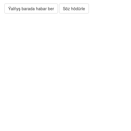
Ýalňyş barada habar ber
Söz hödürle