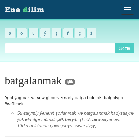
ä
ö
ü
ý
ş
ň
ç
ž
Gözle
batgalanmak
işlik
Ygal ýagmak ýa suw gitmek zerarly batga bolmak, batgalyga
öwrülmek.
Suwarymly ýerleriň şorlanmak we batgalanmak hadysasyny
ýok etmäge mümkinçilik berýär.
(F. G. Sewostýanow,
Türkmenistanda gowaçanyň suwarylyşy)