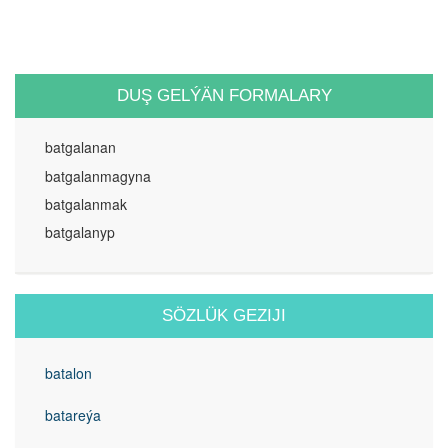
DUŞ GELÝÄN FORMALARY
batgalanan
batgalanmagyna
batgalanmak
batgalanyp
SÖZLÜK GEZIJI
batalon
batareýa