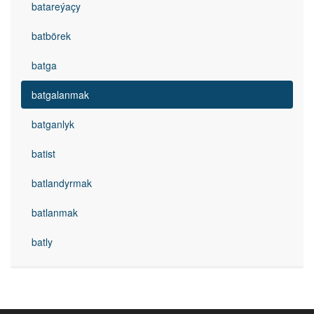
batareýaçy
batbörek
batga
batgalanmak
batganlyk
batist
batlandyrmak
batlanmak
batly