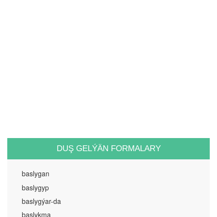
DUŞ GELÝÄN FORMALARY
baslygan
baslygyp
baslygýar-da
baslykma