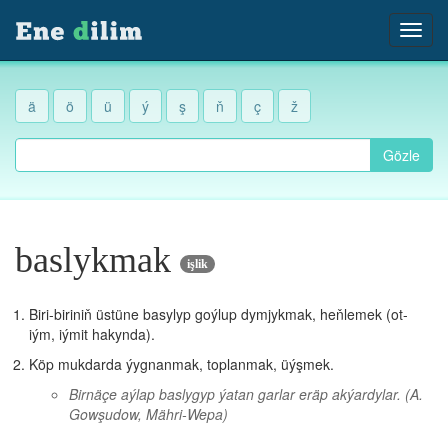
ä
ö
ü
ý
ş
ň
ç
ž
Gözle
baslykmak
işlik
Biri-biriniň üstüne basylyp goýlup dymjykmak, heňlemek (ot-
iým, iýmit hakynda).
Köp mukdarda ýygnanmak, toplanmak, üýşmek.
Birnäçe aýlap baslygyp ýatan garlar eräp akýardylar.
(A.
Gowşudow, Mähri-Wepa)