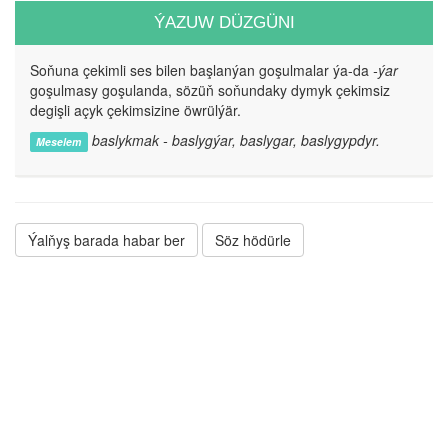
ÝAZUW DÜZGÜNI
Soňuna çekimli ses bilen başlanýan goşulmalar ýa-da
-ýar
goşulmasy goşulanda, sözüň soňundaky dymyk çekimsiz
degişli açyk çekimsizine öwrülýär.
baslykmak - baslygýar, baslygar, baslygypdyr.
Meselem
Ýalňyş barada habar ber
Söz hödürle