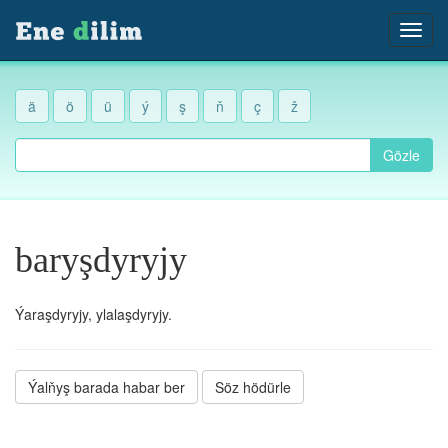
ä
ö
ü
ý
ş
ň
ç
ž
Gözle
baryşdyryjy
Ýaraşdyryjy, ylalaşdyryjy.
Ýalňyş barada habar ber
Söz hödürle