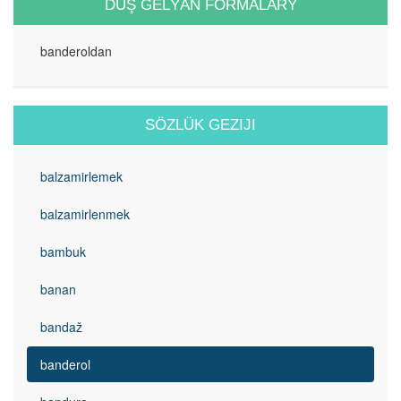
DUŞ GELÝÄN FORMALARY
banderoldan
SÖZLÜK GEZIJI
balzamirlemek
balzamirlenmek
bambuk
banan
bandaž
banderol