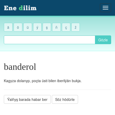
ä
ö
ü
ý
ş
ň
ç
ž
Gözle
banderol
Kagyza dolanyp, poçta üsti bilen iberilýän bukja.
Ýalňyş barada habar ber
Söz hödürle