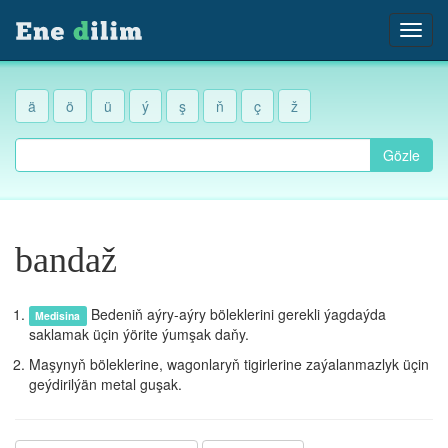
ä
ö
ü
ý
ş
ň
ç
ž
Gözle
bandaž
Bedeniň aýry-aýry böleklerini gerekli ýagdaýda
Medisina
saklamak üçin ýörite ýumşak daňy.
Maşynyň böleklerine, wagonlaryň tigirlerine zaýalanmazlyk üçin
geýdirilýän metal guşak.