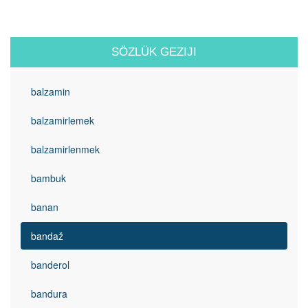
SÖZLÜK GEZIJI
balzamin
balzamirlemek
balzamirlenmek
bambuk
banan
bandaž
banderol
bandura