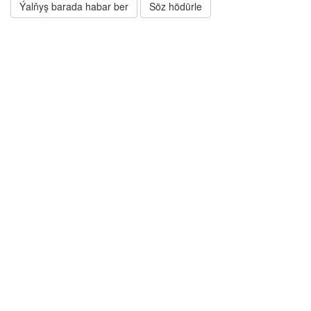
Ýalňyş barada habar ber
Söz hödürle