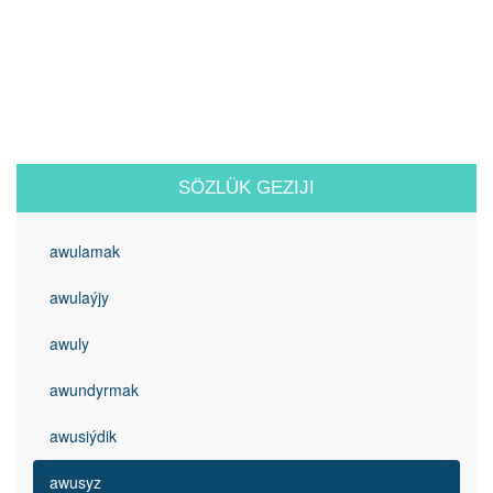
SÖZLÜK GEZIJI
awulamak
awulaýjy
awuly
awundyrmak
awusiýdik
awusyz