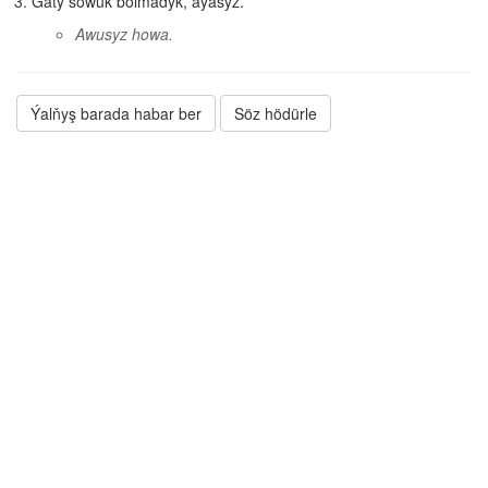
Gaty sowuk bolmadyk, aýasyz.
Awusyz howa.
Ýalňyş barada habar ber
Söz hödürle