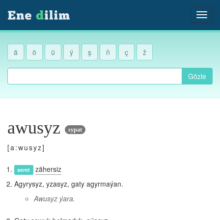
ä
ö
ü
ý
ş
ň
ç
ž
Gözle
awusyz
sypat
[a:wusyz]
zähersiz
seret
Agyrysyz, yzasyz, gaty agyrmaýan.
Awusyz ýara.