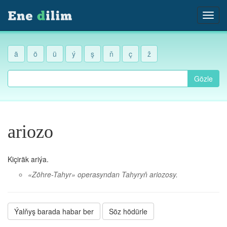
ä
ö
ü
ý
ş
ň
ç
ž
Gözle
ariozo
Kiçiräk ariýa.
«Zöhre-Tahyr» operasyndan Tahyryň ariozosy.
Ýalňyş barada habar ber
Söz hödürle