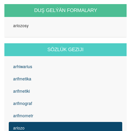
DUŞ GELÝÄN FORMALARY
ariozosy
SÖZLÜK GEZIJI
arhiwarius
arifmetika
arifmetiki
arifmograf
arifmometr
ariozo