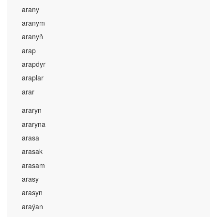
arany
aranym
aranyň
arap
arapdyr
araplar
arar
araryn
araryna
arasa
arasak
arasam
arasy
arasyn
araýan