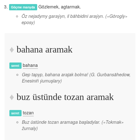
Gözlemek, agtarmak.
Göçme manyda
Öz nejadymy garaýyn, il bähbidini araýyn.
(«Görogly»
eposy)
bahana aramak
bahana
seret
Gep tapyp, bahana arajak bolma!
(G. Gurbansähedow,
Enesiniň ýumuşlary)
buz üstünde tozan aramak
tozan
seret
Buz üstünde tozan aramaga başladylar.
(«Tokmak»
žurnaly)