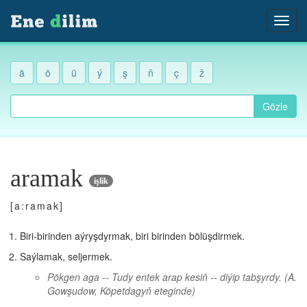
ä
ö
ü
ý
ş
ň
ç
ž
Gözle
aramak
işlik
[a:ramak]
Biri-birinden aýryşdyrmak, biri birinden bölüşdirmek.
Saýlamak, seljermek.
Pökgen aga -- Tudy entek arap kesiň -- diýip tabşyrdy.
(A.
Gowşudow, Köpetdagyň eteginde)