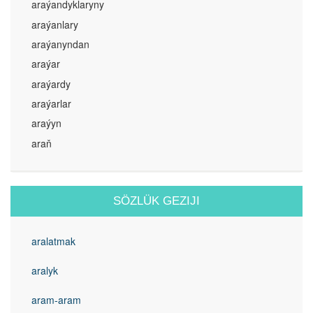
araýandyklaryny
araýanlary
araýanyndan
araýar
araýardy
araýarlar
araýyn
araň
SÖZLÜK GEZIJI
aralatmak
aralyk
aram-aram