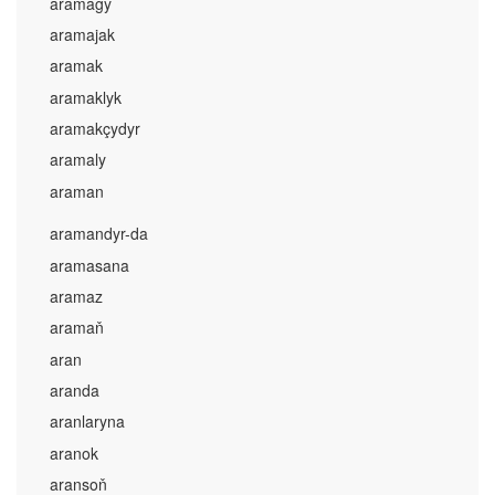
aramagy
aramajak
aramak
aramaklyk
aramakçydyr
aramaly
araman
aramandyr-da
aramasana
aramaz
aramaň
aran
aranda
aranlaryna
aranok
aransoň