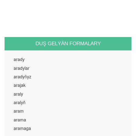
DUŞ GELÝÄN FORMALARY
arady
aradylar
aradyňyz
arajak
araly
aralyň
aram
arama
aramaga