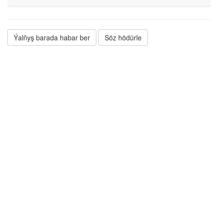
Ýalňyş barada habar ber
Söz hödürle