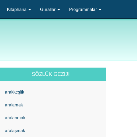
Kitaphana
Gurallar
Programmalar
SÖZLÜK GEZIJI
arakkeşlik
aralamak
aralanmak
aralaşmak