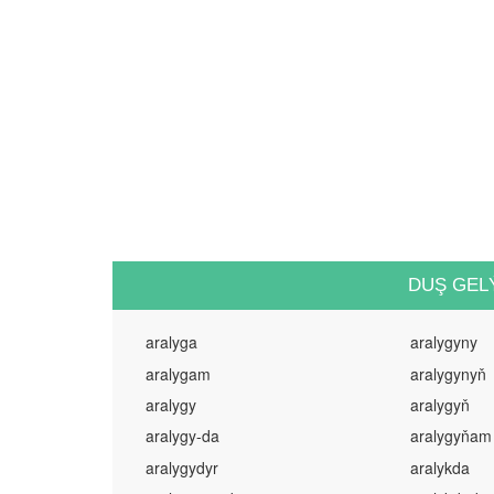
DUŞ GEL
aralyga
aralygyny
aralygam
aralygynyň
aralygy
aralygyň
aralygy-da
aralygyňam
aralygydyr
aralykda