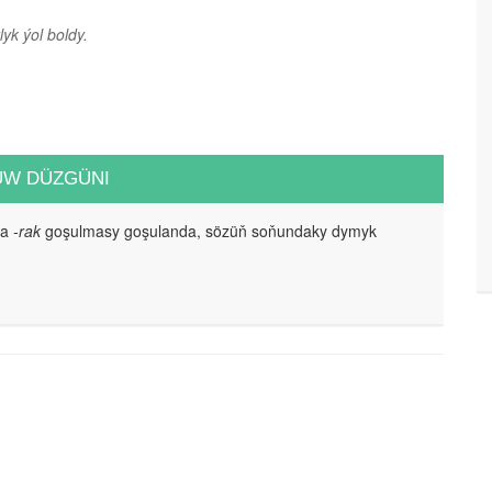
yk ýol boldy.
UW DÜZGÜNI
da
-rak
goşulmasy goşulanda, sözüň soňundaky dymyk