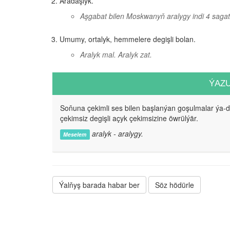
Aradaşlyk.
Aşgabat bilen Moskwanyň aralygy indi 4 sagatl
Umumy, ortalyk, hemmelere degişli bolan.
Aralyk mal. Aralyk zat.
ÝAZ
Soňuna çekimli ses bilen başlanýan goşulmalar ýa-
çekimsiz degişli açyk çekimsizine öwrülýär.
aralyk - aralygy.
Meselem
Ýalňyş barada habar ber
Söz hödürle