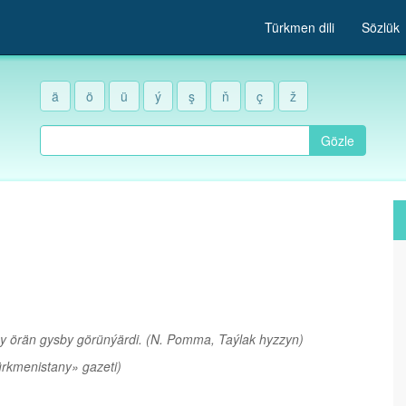
Türkmen dili
Sözlük
ä
ö
ü
ý
ş
ň
ç
ž
Gözle
gy örän gysby görünýärdi.
(N. Pomma, Taýlak hyzzyn)
rkmenistany» gazeti)