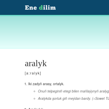
aralyk
[a:ralyk]
Iki zadyň arasy, ortalyk.
Onuň telpeginiň etegi bilen maňlaýynyň araly
Aralykda şorluk giň meýdan bardy.
(«Sowet Tü