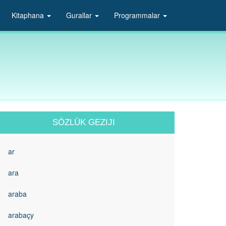
Kitaphana
Gurallar
Programmalar
SÖZLÜK GEZIJI
ar
ara
araba
arabaçy