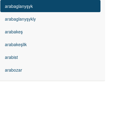
arabaglanyşyk
arabaglanyşykly
arabakeş
arabakeşlik
arabist
arabozar