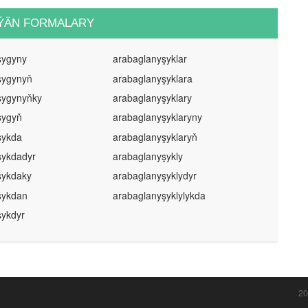
ÝÄN FORMALARY
şygyny
arabaglanyşyklar
şygynyň
arabaglanyşyklara
şygynyňky
arabaglanyşyklary
şygyň
arabaglanyşyklaryny
şykda
arabaglanyşyklaryň
şykdadyr
arabaglanyşykly
şykdaky
arabaglanyşyklydyr
şykdan
arabaglanyşyklylykda
şykdyr
20