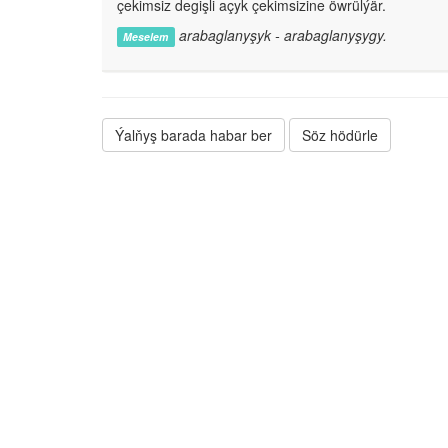
çekimsiz degişli açyk çekimsizine öwrülýär.
arabaglanyşyk - arabaglanyşygy.
Meselem
Ýalňyş barada habar ber
Söz hödürle