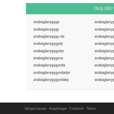
DUŞ GEL
arabaglanyşyga
arabaglany
arabaglanyşygy
arabaglany
arabaglanyşygy-da
arabaglany
arabaglanyşygydy
arabaglany
arabaglanyşygydyr
arabaglany
arabaglanyşygyna
arabaglany
arabaglanyşygynda
arabaglany
arabaglanyşygyndadyr
arabaglany
arabaglanyşygyndaky
arabaglany
Sahypa barada
|
Aragatnaşyk
|
Facebook
|
Twitter