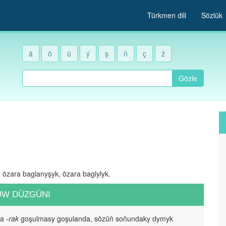
Türkmen dili
Sözlük
ä
ö
ü
ý
ş
ň
ç
ž
Gözle
, özara baglanyşyk, özara baglylyk.
UW DÜZGÜNI
da
-rak
goşulmasy goşulanda, sözüň soňundaky dymyk