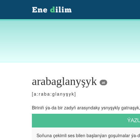
arabaglanyşyk
at
[a:raba:glanyşyk]
Biriniň ýa-da bir zadyň arasyndaky ysnyşykly gatnaşyk
ÝAZ
Soňuna çekimli ses bilen başlanýan goşulmalar ýa-