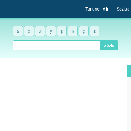
Türkmen dili
Sözlük
ä
ö
ü
ý
ş
ň
ç
ž
Gözle