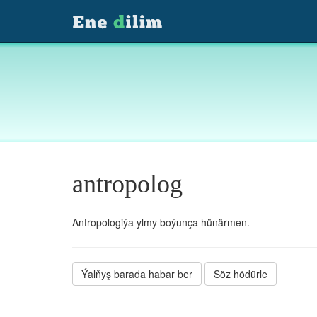
antropolog
Antropologiýa ylmy boýunça hünärmen.
Ýalňyş barada habar ber
Söz hödürle