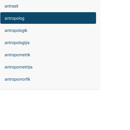
antrasit
antropolog
antropologik
antropologiýa
antropometrik
antropometriýa
antropomorfik