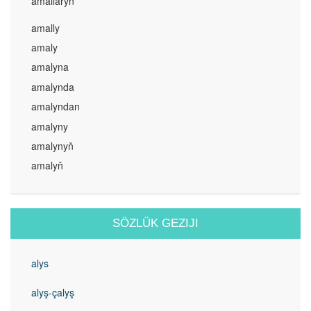
amallaryň
amally
amaly
amalyna
amalynda
amalyndan
amalyny
amalynyň
amalyň
SÖZLÜK GEZIJI
alys
alyş-çalyş