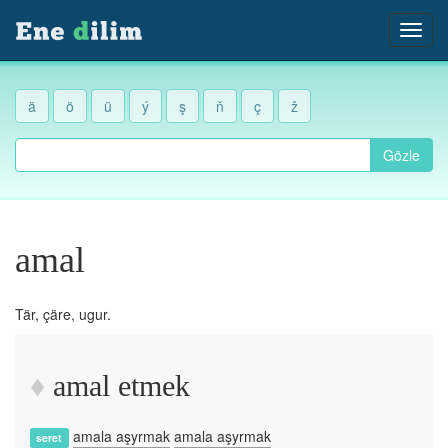
ä
ö
ü
ý
ş
ň
ç
ž
Gözle
amal
Tär, çäre, ugur.
amal etmek
amala aşyrmak
amala aşyrmak
seret