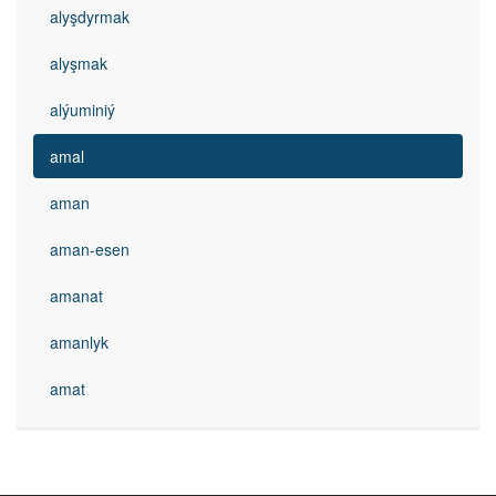
alyşdyrmak
alyşmak
alýuminiý
amal
aman
aman-esen
amanat
amanlyk
amat