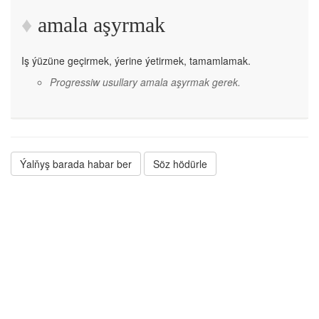
amala aşyrmak
Iş ýüzüne geçirmek, ýerine ýetirmek, tamamlamak.
Progressiw usullary amala aşyrmak gerek.
Ýalňyş barada habar ber
Söz hödürle