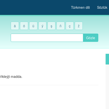
Türkmen dili
Sözlük
ä
ö
ü
ý
ş
ň
ç
ž
Gözle
ňkleýji madda.