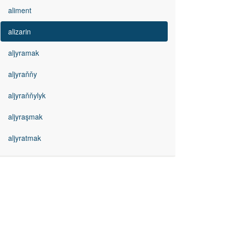
aliment
alizarin
aljyramak
aljyraňňy
aljyraňňylyk
aljyraşmak
aljyratmak