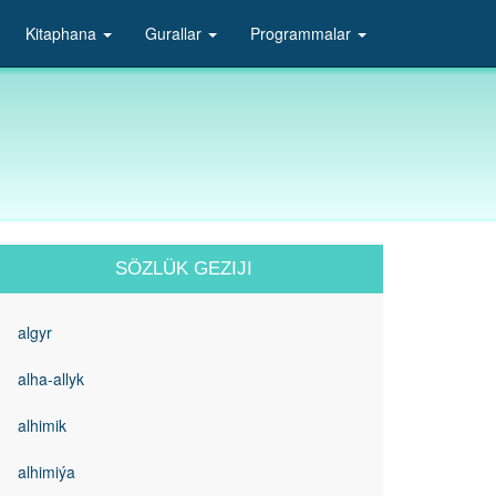
Kitaphana
Gurallar
Programmalar
SÖZLÜK GEZIJI
algyr
alha-allyk
alhimik
alhimiýa