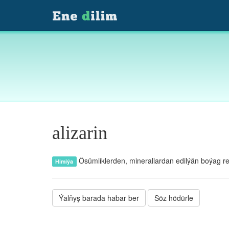
alizarin
Ösümliklerden, minerallardan edilýän boýag re
Himiýa
Ýalňyş barada habar ber
Söz hödürle