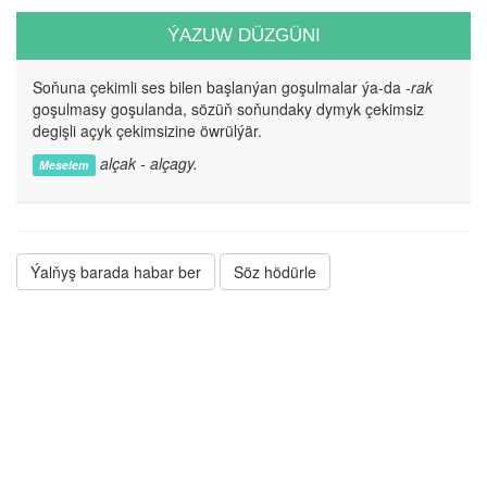
ÝAZUW DÜZGÜNI
Soňuna çekimli ses bilen başlanýan goşulmalar ýa-da
-rak
goşulmasy goşulanda, sözüň soňundaky dymyk çekimsiz
degişli açyk çekimsizine öwrülýär.
alçak - alçagy.
Meselem
Ýalňyş barada habar ber
Söz hödürle