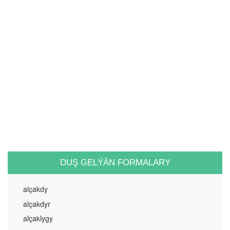
DUŞ GELÝÄN FORMALARY
alçakdy
alçakdyr
alçaklygy