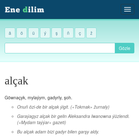
ä
ö
ü
ý
ş
ň
ç
ž
Gözle
alçak
Göwnaçyk, mylaýym, gadyrly, şoh.
Onuň özi-de bir alçak ýigit.
(«Tokmak» žurnaly)
Garaýagyz alçak bir gelin Aleksandra Iwanowna ýüzlendi.
(«Mydam taýýar» gazeti)
Bu alçak adam bizi gadyr bilen garşy aldy.