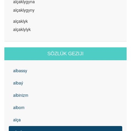
alçaklygyna
alçaklygyny
alçaklyk
alçaklylyk
SÖZLÜK GEZIJI
albassy
albaý
albinizm
albom
alça