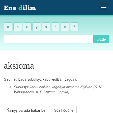
ä
ö
ü
ý
ş
ň
ç
ž
Gözle
aksioma
Geometriýada subutsyz kabul edilýän ýagdaý.
Subutsyz kabul edilýän ýagdaýa aksioma diýilýär.
(S. N.
Winogradow, A. F. Kuzmin, Logika)
Ýalňyş barada habar ber
Söz hödürle