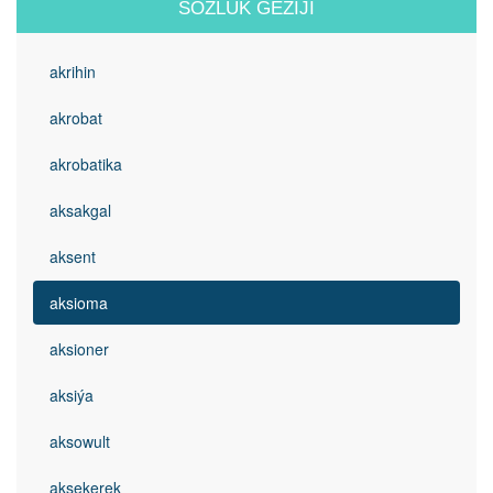
SÖZLÜK GEZIJI
akrihin
akrobat
akrobatika
aksakgal
aksent
aksioma
aksioner
aksiýa
aksowult
akşekerek