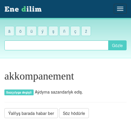
ä
ö
ü
ý
ş
ň
ç
ž
Gözle
akkompanement
Aýdyma sazandarlyk ediş.
Sazçylyga degişli
Ýalňyş barada habar ber
Söz hödürle