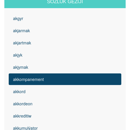
SÖZLÜK GEZIJI
akgyr
akjarmak
akjartmak
akjyk
akjymak
akkompanement
akkord
akkordeon
akkreditiw
akkumulýator