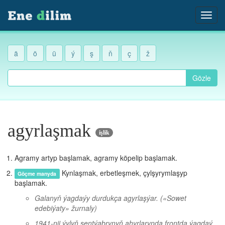
ä
ö
ü
ý
ş
ň
ç
ž
Gözle
agyrlaşmak
işlik
Agramy artyp başlamak, agramy köpelip başlamak.
Kynlaşmak, erbetleşmek, çylşyrymlaşyp
Göçme manyda
başlamak.
Galanyň ýagdaýy durdukça agyrlaşýar.
(«Sowet
edebiýaty» žurnaly)
1941-nji ýylyň sentýabrynyň ahyrlarynda frontda ýagdaý