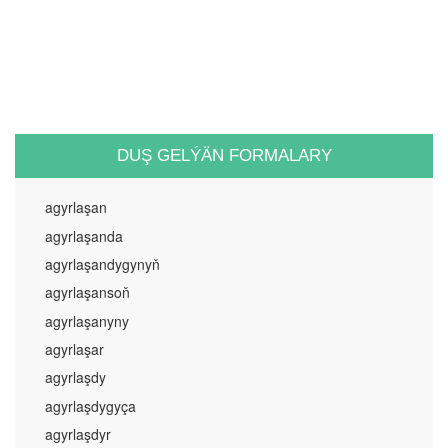
DUŞ GELÝÄN FORMALARY
agyrlaşan
agyrlaşanda
agyrlaşandygynyň
agyrlaşansoň
agyrlaşanyny
agyrlaşar
agyrlaşdy
agyrlaşdygyça
agyrlaşdyr