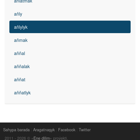
aňlatmak
aňly
aňlylyk
aňmak
aňňal
aňňalak
aňňat
aňňatlyk
Sahypa barada
|
Aragatnaşyk
|
Facebook
|
Twitter
2011 -
2026
© «
Ene dilim
» proýekti.