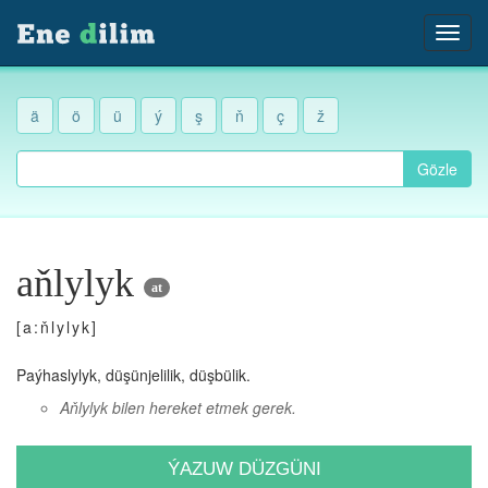
ä
ö
ü
ý
ş
ň
ç
ž
Gözle
aňlylyk
at
[a:ňlylyk]
Paýhaslylyk, düşünjelilik, düşbülik.
Aňlylyk bilen hereket etmek gerek.
ÝAZUW DÜZGÜNI