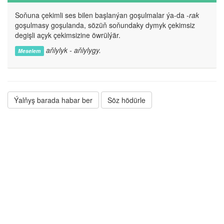
Soňuna çekimli ses bilen başlanýan goşulmalar ýa-da
-rak
goşulmasy goşulanda, sözüň soňundaky dymyk çekimsiz
degişli açyk çekimsizine öwrülýär.
aňlylyk - aňlylygy.
Meselem
Ýalňyş barada habar ber
Söz hödürle