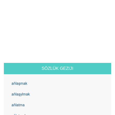
SÖZLÜK GEZIJI
aňlaşmak
aňlaşylmak
aňlatma