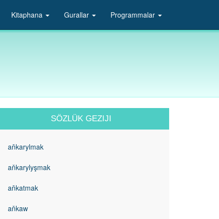
Kitaphana
Gurallar
Programmalar
SÖZLÜK GEZIJI
aňkarylmak
aňkarylyşmak
aňkatmak
aňkaw