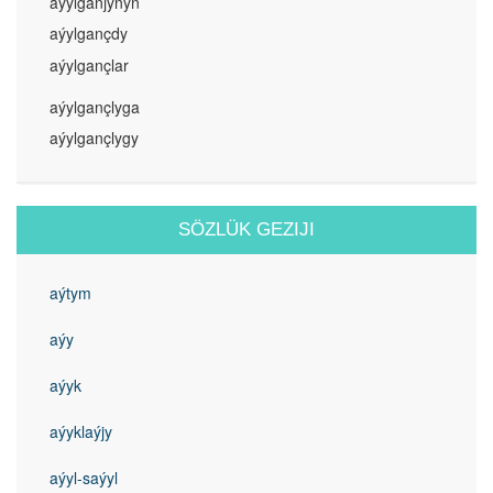
aýylganjynyň
aýylgançdy
aýylgançlar
aýylgançlyga
aýylgançlygy
SÖZLÜK GEZIJI
aýtym
aýy
aýyk
aýyklaýjy
aýyl-saýyl