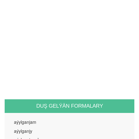
DUŞ GELÝÄN FORMALARY
aýylganjam
aýylganjy