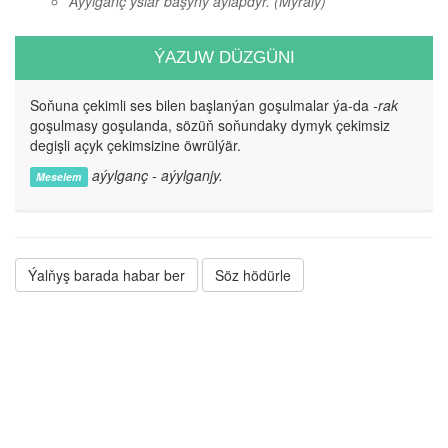
Aýylganç yslar başyny aýlapdyr.
(Myraly)
ÝAZUW DÜZGÜNI
Soňuna çekimli ses bilen başlanýan goşulmalar ýa-da
-rak
goşulmasy goşulanda, sözüň soňundaky dymyk çekimsiz
degişli açyk çekimsizine öwrülýär.
aýylganç - aýylganjy.
Meselem
Ýalňyş barada habar ber
Söz hödürle