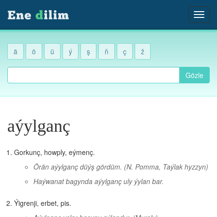
ä
ö
ü
ý
ş
ň
ç
ž
Gözle
aýylganç
Gorkunç, howply, eýmenç.
Örän aýylganç düýş gördüm.
(N. Pomma, Taýlak hyzzyn)
Haýwanat bagynda aýylganç uly ýylan bar.
Ýigrenji, erbet, pis.