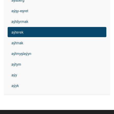
aýsberg
aýşy-eşret
aýtdyrmak
aýterek
aýtmak
aýtmyşlaýyn
aýtym
aýy
aýyk