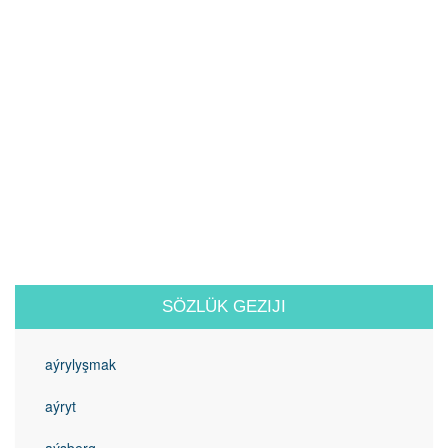
SÖZLÜK GEZIJI
aýrylyşmak
aýryt