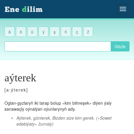
ä
ö
ü
ý
ş
ň
ç
ž
Gözle
aýterek
[a:ýterek]
Oglan-gyzlaryň iki tarap bolup «kim bilmeşek» diýen ýaly
sanawaçly oýnalýan oýunlarynyň ady.
Aýterek, günterek, Bizden size kim gerek.
(«Sowet
edebiýaty» žurnaly)