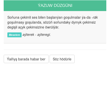
ÝAZUW DÜZGÜNI
Soňuna çekimli ses bilen başlanýan goşulmalar ýa-da
-räk
goşulmasy goşulanda, sözüň soňundaky dymyk çekimsiz
degişli açyk çekimsizine öwrülýär.
aýterek - aýteregi.
Meselem
Ýalňyş barada habar ber
Söz hödürle