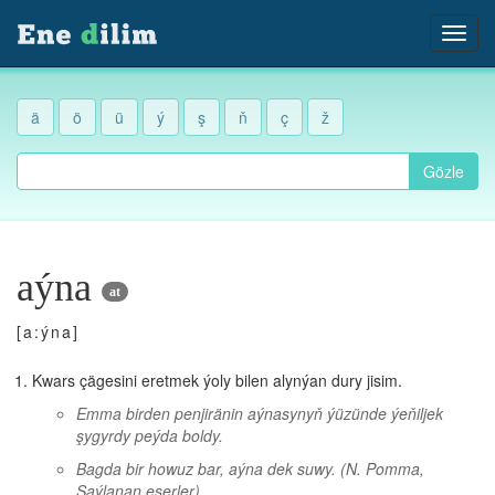
ä
ö
ü
ý
ş
ň
ç
ž
Gözle
aýna
at
[a:ýna]
Kwars çägesini eretmek ýoly bilen alynýan dury jisim.
Emma birden penjiränin aýnasynyň ýüzünde ýeňiljek
şygyrdy peýda boldy.
Bagda bir howuz bar, aýna dek suwy.
(N. Pomma,
Saýlanan eserler)