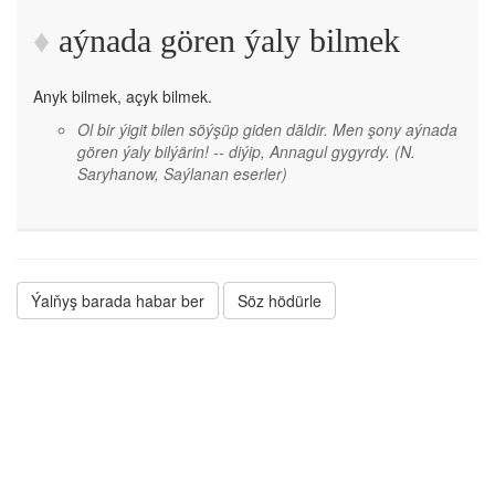
aýnada gören ýaly bilmek
Anyk bilmek, açyk bilmek.
Ol bir ýigit bilen söýşüp giden däldir. Men şony aýnada
gören ýaly bilýärin! -- diýip, Annagul gygyrdy.
(N.
Saryhanow, Saýlanan eserler)
Ýalňyş barada habar ber
Söz hödürle