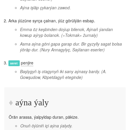
Aýna işläp çykarýan zawod.
Arka ýüzüne syrça çalnan, ýüz görülýän esbap.
Emma öz keşbinden doýup bilenok, Aýnaň ýandan
kowup aýryp bolanok.
(«Tokmak» žurnaly)
Asma aýna göni gapa garap dur. Bir gyzylly sagat bolsa
ýöräp dur.
(Nury Annagylyç, Saýlanan eserler)
penjire
seret
Başlygyň iş otagynyň iki sany aýnasy bardy.
(A.
Gowşudow, Köpetdagyň eteginde)
aýna ýaly
Örän arassa, ýalpyldap duran, päkize.
Onuň öýüniň içi aýna ýalydy.