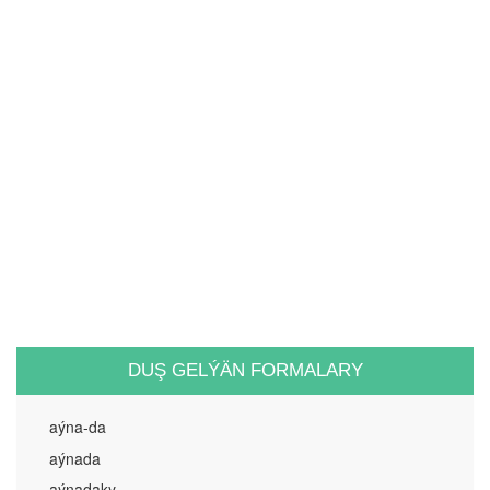
DUŞ GELÝÄN FORMALARY
aýna-da
aýnada
aýnadaky