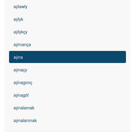
aýlawly
aýlyk
aýlykçy
aýmança
aýna
aýnaçy
aýnagonç
aýnagöl
aýnalamak
aýnalanmak