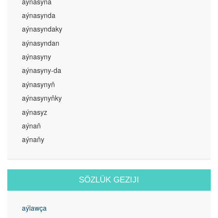
aýnasyna
aýnasynda
aýnasyndaky
aýnasyndan
aýnasyny
aýnasyny-da
aýnasynyň
aýnasynyňky
aýnasyz
aýnaň
aýnaňy
SÖZLÜK GEZIJI
aýlawça