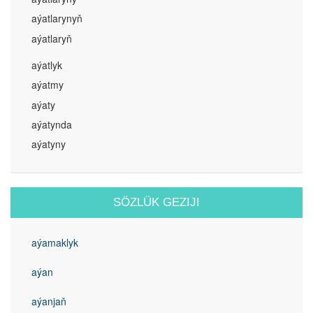
aýatlarynyň
aýatlaryň
aýatlyk
aýatmy
aýaty
aýatynda
aýatyny
SÖZLÜK GEZIJI
aýamaklyk
aýan
aýanjaň