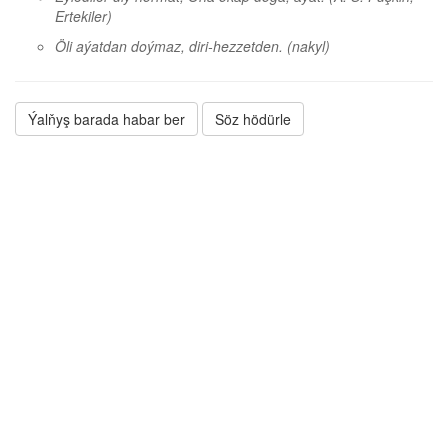
Ertekiler)
Öli aýatdan doýmaz, diri-hezzetden.
(nakyl)
Ýalňyş barada habar ber
Söz hödürle