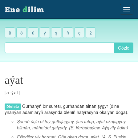
ä
ö
ü
ý
ş
ň
ç
ž
Gözle
aýat
[a:ýat]
Gurhanyň bir süresi, gurhandan alnan şygyr (dine
Dini söz
ynanýan adamlaryň arasynda öleniň hatyrasyna okalýan doga).
Şonuň üçin ol toý gutlajagyny, ýas tutup, aýat okajagyny
bilmän, mähetdel galypdy.
(B. Kerbabaýew, Aýgytly ädim)
Eýlediler uly hormat, Oňa okap doga, aýat.
(A. S. Puşkin,