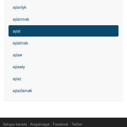
aýanlyk
aýanmak
aýat
aýatmak
aýaw
aýawly
aýaz
aýazlamak
Sahypa barada
|
Aragatnaşyk
|
Facebook
|
Twitter