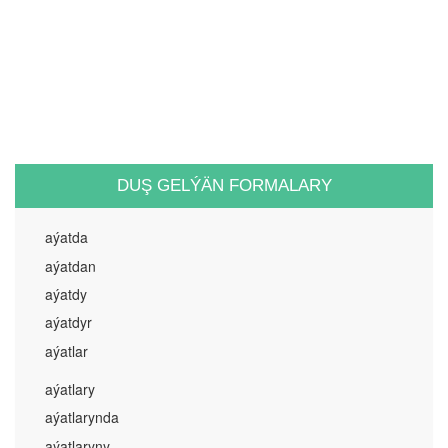
DUŞ GELÝÄN FORMALARY
aýatda
aýatdan
aýatdy
aýatdyr
aýatlar
aýatlary
aýatlarynda
aýatlaryny