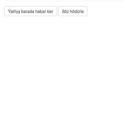
Ýalňyş barada habar ber
Söz hödürle