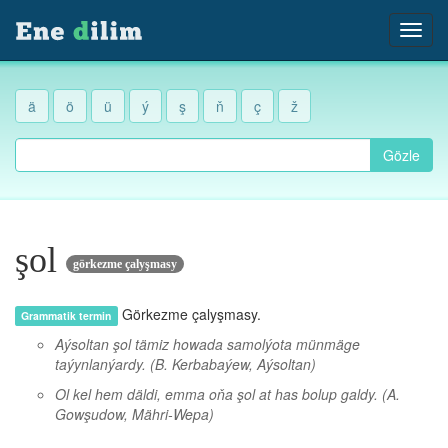
ä
ö
ü
ý
ş
ň
ç
ž
Gözle
şol
görkezme çalyşmasy
Görkezme çalyşmasy.
Grammatik termin
Aýsoltan şol tämiz howada samolýota münmäge
taýynlanýardy.
(B. Kerbabaýew, Aýsoltan)
Ol kel hem däldi, emma oňa şol at has bolup galdy.
(A.
Gowşudow, Mähri-Wepa)