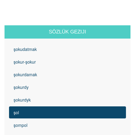
SÖZLÜK GEZIJI
şokudatmak
şokur-şokur
şokurdamak
şokurdy
şokurdyk
şol
şompol