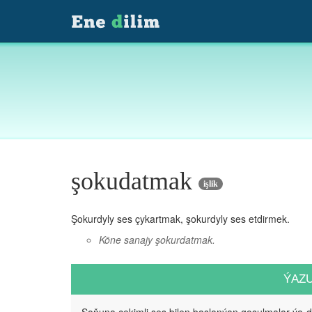
şokudatmak
işlik
Şokurdyly ses çykartmak, şokurdyly ses etdirmek.
Köne sanajy şokurdatmak.
ÝAZ