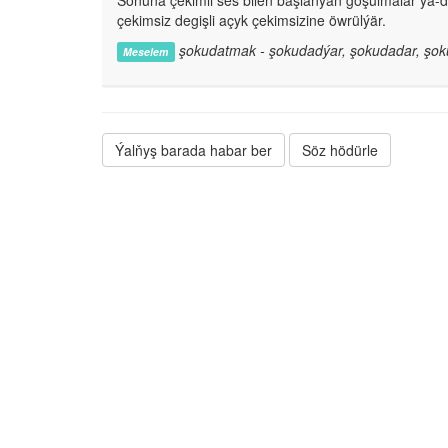
Soňuna çekimli ses bilen başlanýan goşulmalar ýa-
çekimsiz degişli açyk çekimsizine öwrülýär.
şokudatmak - şokudadýar, şokudadar, şok
Meselem
Ýalňyş barada habar ber
Söz hödürle