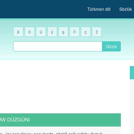
Türkmen dili
Sözlük
ä
ö
ü
ý
ş
ň
ç
ž
Gözle
UW DÜZGÜNI