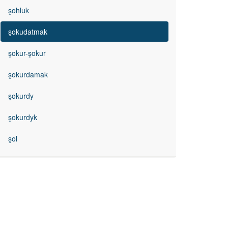
şohluk
şokudatmak
şokur-şokur
şokurdamak
şokurdy
şokurdyk
şol