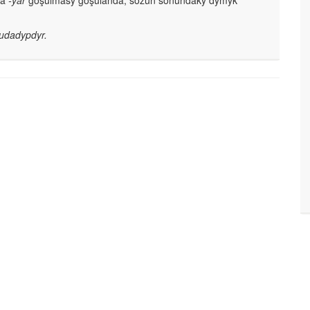
da
-ýar
goşulmasy goşulanda, sözüň soňundaky dymyk
udadypdyr.