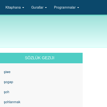
Kitaphana
Gurallar
Programmalar
SÖZLÜK GEZIJI
şiwe
şogap
şoh
şohlanmak