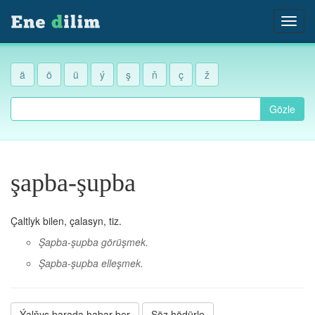
ä
ö
ü
ý
ş
ň
ç
ž
Gözle
şapba-şupba
Çaltlyk bilen, çalasyn, tiz.
Şapba-şupba görüşmek.
Şapba-şupba elleşmek.
Ýalňyş barada habar ber
Söz hödürle