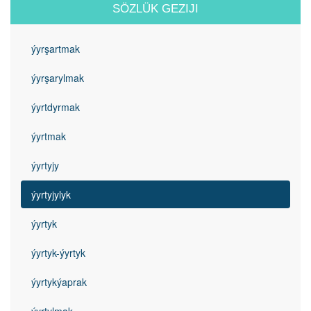
SÖZLÜK GEZIJI
ýyrşartmak
ýyrşarylmak
ýyrtdyrmak
ýyrtmak
ýyrtyjy
ýyrtyjylyk
ýyrtyk
ýyrtyk-ýyrtyk
ýyrtykýaprak