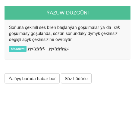
ÝAZUW DÜZGÜNI
Soňuna çekimli ses bilen başlanýan goşulmalar ýa-da
-rak
goşulmasy goşulanda, sözüň soňundaky dymyk çekimsiz
degişli açyk çekimsizine öwrülýär.
ýyrtyjylyk - ýyrtyjylygy.
Meselem
Ýalňyş barada habar ber
Söz hödürle