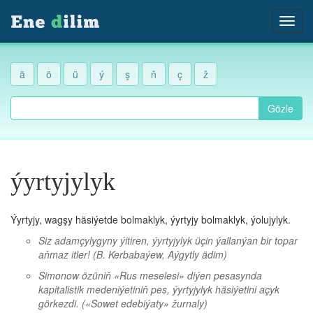
ä
ö
ü
ý
ş
ň
ç
ž
Gözle
ýyrtyjylyk
Ýyrtyjy, wagşy häsiýetde bolmaklyk, ýyrtyjy bolmaklyk, ýolujylyk.
Siz adamçylygyny ýitiren, ýyrtyjylyk üçin ýallanýan bir topar
aňmaz itler!
(B. Kerbabaýew, Aýgytly ädim)
Simonow özüniň «Rus meselesi» diýen pesasynda
kapitalistik medeniýetiniň pes, ýyrtyjylyk häsiýetini açyk
görkezdi.
(«Sowet edebiýaty» žurnaly)