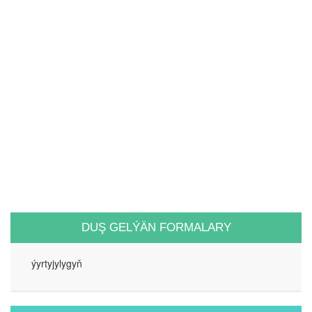
DUŞ GELÝÄN FORMALARY
ýyrtyjylygyň