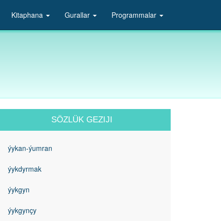
Kitaphana
Gurallar
Programmalar
SÖZLÜK GEZIJI
ýykan-ýumran
ýykdyrmak
ýykgyn
ýykgynçy