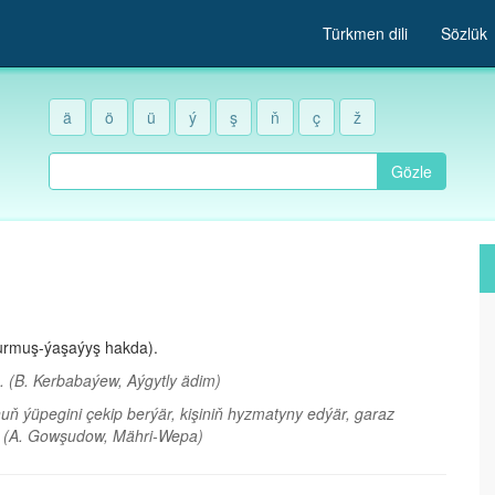
Türkmen dili
Sözlük
ä
ö
ü
ý
ş
ň
ç
ž
Gözle
 (durmuş-ýaşaýyş hakda).
n.
(B. Kerbabaýew, Aýgytly ädim)
ň ýüpegini çekip berýär, kişiniň hyzmatyny edýär, garaz
.
(A. Gowşudow, Mähri-Wepa)