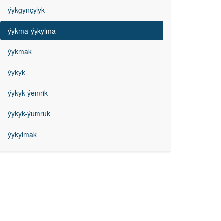
ýykgynçylyk
ýykma-ýykylma
ýykmak
ýykyk
ýykyk-ýemrik
ýykyk-ýumruk
ýykylmak