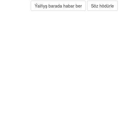
Ýalňyş barada habar ber
Söz hödürle