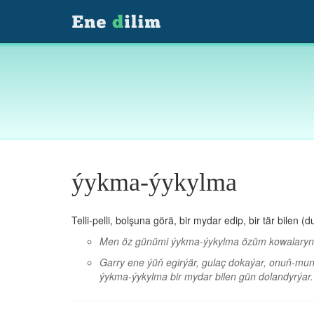
ýykma-ýykylma
Telli-pelli, bolşuna görä, bir mydar edip, bir tär bilen
Men öz günümi ýykma-ýykylma özüm kowalary
Garry ene ýüň egirýär, gulaç dokaýar, onuň-munu
ýykma-ýykylma bir mydar bilen gün dolandyrýar