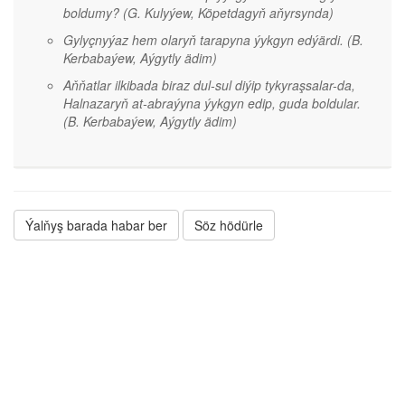
boldumy?
(G. Kulyýew, Köpetdagyň aňyrsynda)
Gylyçnyýaz hem olaryň tarapyna ýykgyn edýärdi.
(B.
Kerbabaýew, Aýgytly ädim)
Aňňatlar ilkibada biraz dul-sul diýip tykyraşsalar-da,
Halnazaryň at-abraýyna ýykgyn edip, guda boldular.
(B. Kerbabaýew, Aýgytly ädim)
Ýalňyş barada habar ber
Söz hödürle