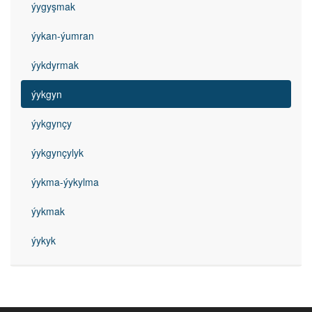
ýygyşmak
ýykan-ýumran
ýykdyrmak
ýykgyn
ýykgynçy
ýykgynçylyk
ýykma-ýykylma
ýykmak
ýykyk