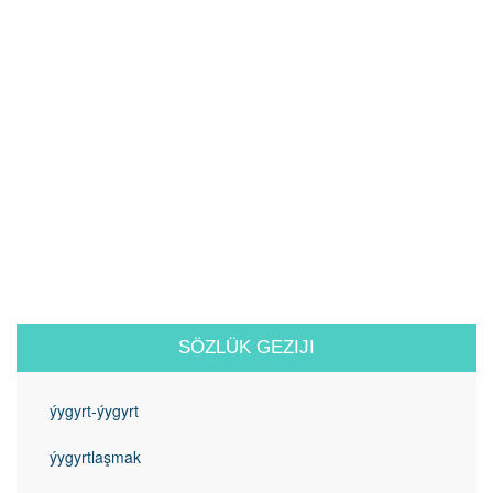
SÖZLÜK GEZIJI
ýygyrt-ýygyrt
ýygyrtlaşmak