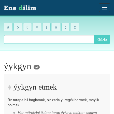
ä
ö
ü
ý
ş
ň
ç
ž
Gözle
ýykgyn
at
ýykgyn etmek
Bir tarapa bil baglamak, bir zada ýüregiňi bermek, meýilli
bolmak.
Her märekäni özüne tarap ýykgyn etdiren wagtyn