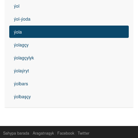
ýol
ýol-ýoda
ýola
ýolagçy
ýolagçylyk
ýolaýryt
ýolbars
ýolbaşçy
Sahypa barada
|
Aragatnaşyk
|
Facebook
|
Twitter