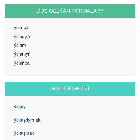
DUŞ GELÝÄN FORMALARY
ýola-da
ýoladylar
ýolam
ýolamyň
ýolaňda
SÖZLÜK GEZIJI
ýokuş
ýokuşdyrmak
ýokuşmak