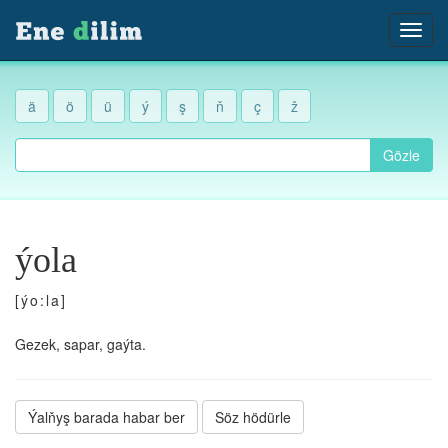
ä
ö
ü
ý
ş
ň
ç
ž
Gözle
ýola
[ýo:la]
Gezek, sapar, gaýta.
Ýalňyş barada habar ber
Söz hödürle