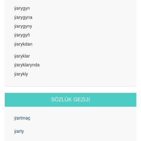
ýarygyn
ýarygyna
ýarygyny
ýarygyň
ýarykdan
ýaryklar
ýaryklarynda
ýarykly
SÖZLÜK GEZIJI
ýartmaç
ýarty