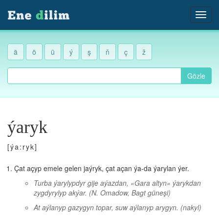
ä
ö
ü
ý
ş
ň
ç
ž
Gözle
ýaryk
[ýa:ryk]
Çat açyp emele gelen jaýryk, çat açan ýa-da ýarylan ýer.
Turba ýarylypdyr gije aýazdan, «Gara altyn» ýarykdan
zygdyrylyp akýar.
(N. Omadow, Bagt güneşi)
At aýlanyp gazygyn topar, suw aýlanyp arygyn.
(nakyl)