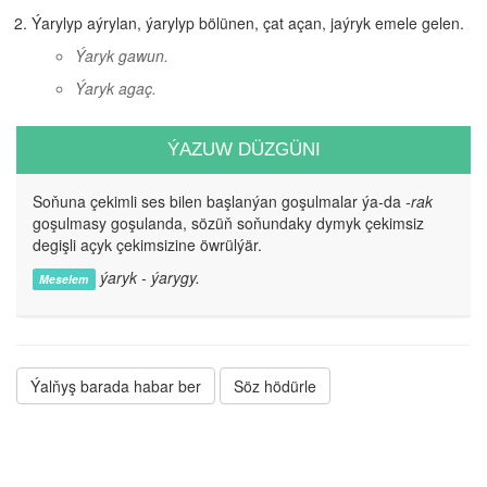
Ýarylyp aýrylan, ýarylyp bölünen, çat açan, jaýryk emele gelen.
Ýaryk gawun.
Ýaryk agaç.
ÝAZUW DÜZGÜNI
Soňuna çekimli ses bilen başlanýan goşulmalar ýa-da
-rak
goşulmasy goşulanda, sözüň soňundaky dymyk çekimsiz
degişli açyk çekimsizine öwrülýär.
ýaryk - ýarygy.
Meselem
Ýalňyş barada habar ber
Söz hödürle