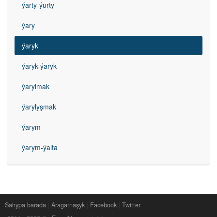
ýarty-ýurty
ýary
ýaryk
ýaryk-ýaryk
ýarylmak
ýarylyşmak
ýarym
ýarym-ýalta
Sahypa barada
|
Aragatnaşyk
|
Facebook
|
Twitter