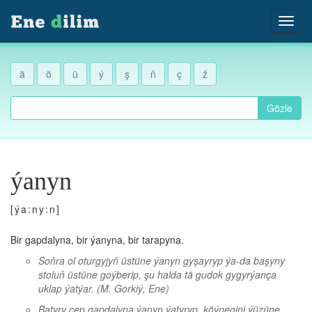
ä
ö
ü
ý
ş
ň
ç
ž
Gözle
ýanyn
[ýa:ny:n]
Bir gapdalyna, bir ýanyna, bir tarapyna.
Soňra ol oturgyjyň üstüne ýanyn gyşayryp ýa-da başyny
stoluň üstüne goýberip, şu halda tä gudok gygyrýança
uklap ýatýar.
(M. Gorkiý, Ene)
Batyry çep gapdalyna ýanyn ýatyryp, köýnegini ýüzüne