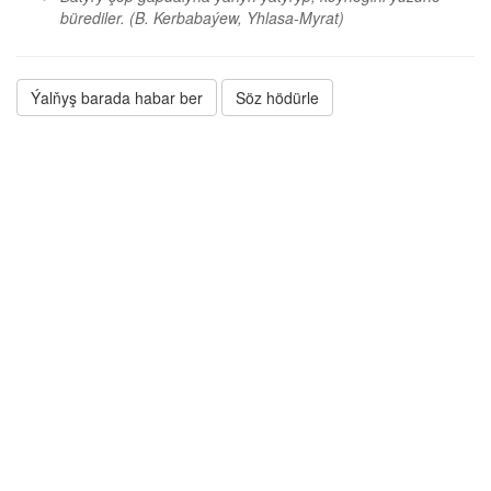
bürediler.
(B. Kerbabaýew, Yhlasa-Myrat)
Ýalňyş barada habar ber
Söz hödürle