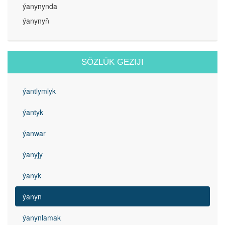
ýanynynda
ýanynyň
SÖZLÜK GEZIJI
ýantlymlyk
ýantyk
ýanwar
ýanyjy
ýanyk
ýanyn
ýanynlamak