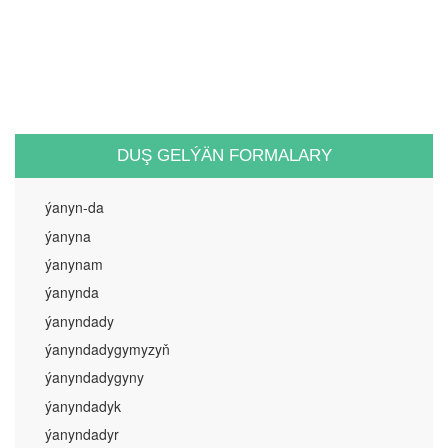
DUŞ GELÝÄN FORMALARY
ýanyn-da
ýanyna
ýanynam
ýanynda
ýanyndady
ýanyndadygymyzyň
ýanyndadygyny
ýanyndadyk
ýanyndadyr