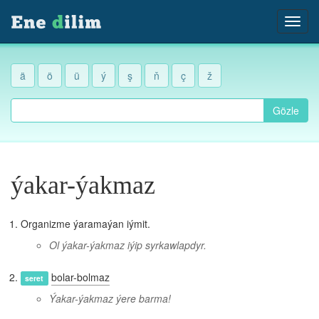
ä
ö
ü
ý
ş
ň
ç
ž
Gözle
ýakar-ýakmaz
Organizme ýaramaýan iýmit.
Ol ýakar-ýakmaz iýip syrkawlapdyr.
bolar-bolmaz
seret
Ýakar-ýakmaz ýere barma!