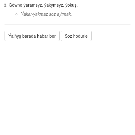
Göwne ýaramsyz, ýakymsyz, ýokuş.
Ýakar-ýakmaz söz aýtmak.
Ýalňyş barada habar ber
Söz hödürle