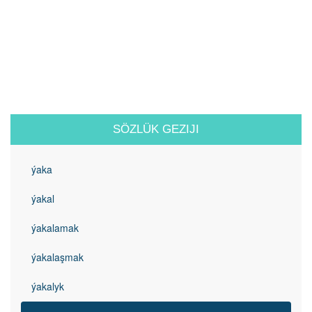
SÖZLÜK GEZIJI
ýaka
ýakal
ýakalamak
ýakalaşmak
ýakalyk