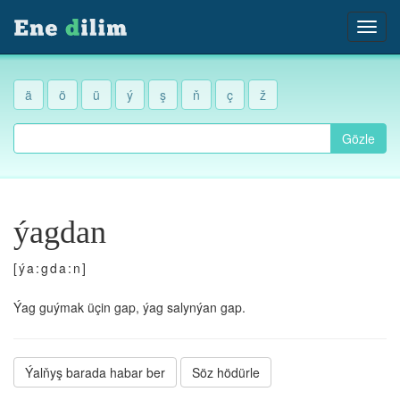
ä
ö
ü
ý
ş
ň
ç
ž
Gözle
ýagdan
[ýa:gda:n]
Ýag guýmak üçin gap, ýag salynýan gap.
Ýalňyş barada habar ber
Söz hödürle