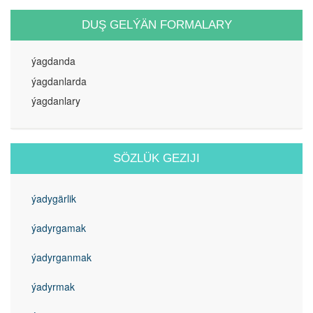
DUŞ GELÝÄN FORMALARY
ýagdanda
ýagdanlarda
ýagdanlary
SÖZLÜK GEZIJI
ýadygärlik
ýadyrgamak
ýadyrganmak
ýadyrmak