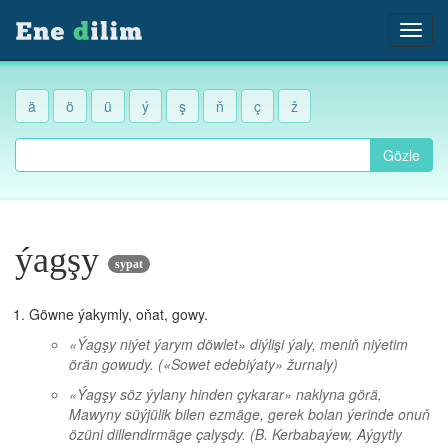
ä
ö
ü
ý
ş
ň
ç
ž
Gözle
ýagşy
sypat
Göwne ýakymly, oňat, gowy.
«Ýagşy niýet ýarym döwlet» diýlişi ýaly, meniň niýetim
örän gowudy.
(«Sowet edebiýaty» žurnaly)
«Ýagşy söz ýylany hinden çykarar» naklyna görä,
Mawyny süýjülik bilen ezmäge, gerek bolan ýerinde onuň
özüni dillendirmäge çalyşdy.
(B. Kerbabaýew, Aýgytly