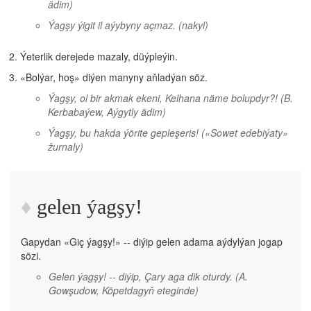
ädim)
Ýagşy ýigit il aýybyny açmaz.
(nakyl)
Ýeterlik derejede mazaly, düýpleýin.
«Bolýar, hoş» diýen manyny aňladýan söz.
Ýagşy, ol bir akmak ekeni, Kelhana näme bolupdyr?!
(B.
Kerbabaýew, Aýgytly ädim)
Ýagşy, bu hakda ýörite gepleşeris!
(«Sowet edebiýaty»
žurnaly)
gelen ýagşy!
Gapydan «Giç ýagşy!» -- diýip gelen adama aýdylýan jogap
sözi.
Gelen ýagşy! -- diýip, Çary aga dik oturdy.
(A.
Gowşudow, Köpetdagyň eteginde)