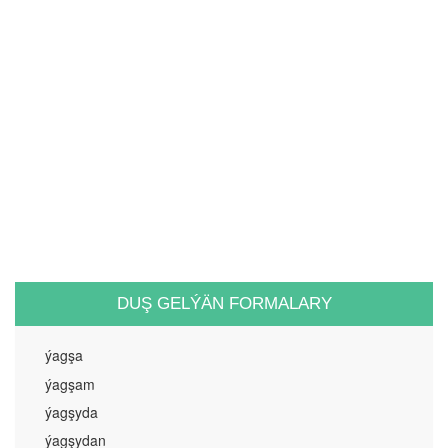
DUŞ GELÝÄN FORMALARY
ýagşa
ýagşam
ýagşyda
ýagşydan