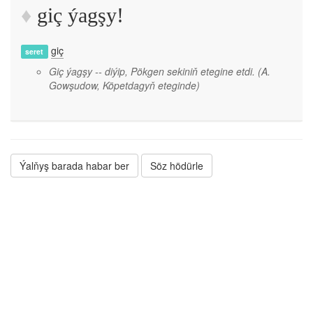
giç ýagşy!
giç
seret
Giç ýagşy -- diýip, Pökgen sekiniň etegine etdi.
(A.
Gowşudow, Köpetdagyň eteginde)
Ýalňyş barada habar ber
Söz hödürle