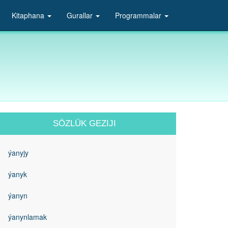
Kitaphana
Gurallar
Programmalar
SÖZLÜK GEZIJI
ýanyjy
ýanyk
ýanyn
ýanynlamak