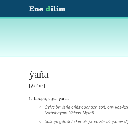
ýaňa
[ýaňa:]
Tarapa, ugra, ýana.
Gylyç bir ýaňa eňňit edenden soň, ony kes-k
Kerbabaýew, Yhlasa-Myrat)
Bularyň gürrüňi «ker bir ýaňa, kör bir ýaňa» d