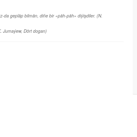
z-da gepläp bilmän, diňe bir «päh-päh» diýişdiler.
(N.
K. Jumaýew, Dört dogan)