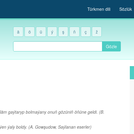
Türkmen dili
Sözlük
ä
ö
ü
ý
ş
ň
ç
ž
Gözle
elläm gaýtaryp bolmaýany onuň gözüniň öňüne geldi.
(B.
iýen ýaly boldy.
(A. Gowşudow, Saýlanan eserler)