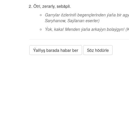
Ötri, zerarly, sebäpli.
Garrylar özleriniň begençlerinden ýaňa bir agy
Saryhanow, Saýlanan eserler)
Ýok, kaka! Menden ýaňa arkaýyn bolaýgyn!
(
Ýalňyş barada habar ber
Söz hödürle