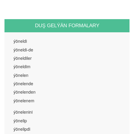
DUŞ GELÝÄN FORMALARY
ýöneldi
ýöneldi-de
ýöneldiler
ýöneldim
ýönelen
ýönelende
ýönelenden
ýönelenem
ýönelenini
ýönelip
ýönelipdi