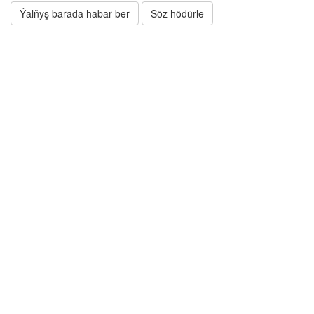
Ýalňyş barada habar ber
Söz hödürle