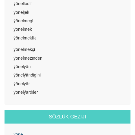
ýönelipdir
ýöneljek
ýönelmegi
ýönelmek
ýönelmeklik
ýönelmekçi
ýönelmezinden
ýönelýän
ýönelýändigini
ýönelýär
ýönelýärdiler
SÖZLÜK GEZIJI
ýöne