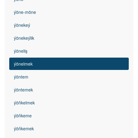
ýöne-möne
ýönekeý
ýönekeýlik
ýöneliş
ýönelmek
ýöntem
ýöntemek
ýöňkelmek
ýöňkeme
ýöňkemek