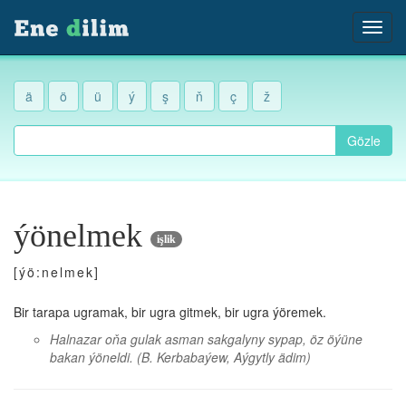
ä
ö
ü
ý
ş
ň
ç
ž
Gözle
ýönelmek
işlik
[ýö:nelmek]
Bir tarapa ugramak, bir ugra gitmek, bir ugra ýöremek.
Halnazar oňa gulak asman sakgalyny sypap, öz öýüne
bakan ýöneldi.
(B. Kerbabaýew, Aýgytly ädim)