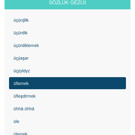
SÖZLÜK GEZIJI
üçünjilik
üçürdik
üçürdiklemek
üçýaşar
üçýyldyz
üflemek
üfleşdirmek
ühhä-ühhä
üle
ülemek