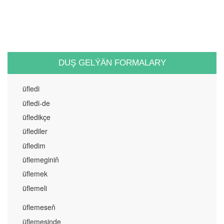
DUŞ GELÝÄN FORMALARY
üfledi
üfledi-de
üfledikçe
üflediler
üfledim
üflemeginiň
üflemek
üflemeli
üflemeseň
üflemesinde