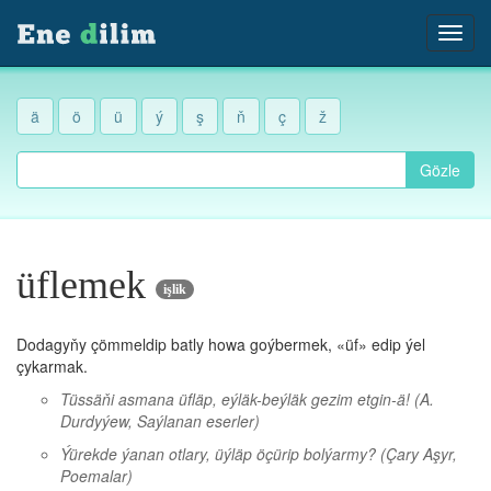
ä
ö
ü
ý
ş
ň
ç
ž
Gözle
üflemek
işlik
Dodagyňy çömmeldip batly howa goýbermek, «üf» edip ýel
çykarmak.
Tüssäňi asmana üfläp, eýläk-beýläk gezim etgin-ä!
(A.
Durdyýew, Saýlanan eserler)
Ýürekde ýanan otlary, üýläp öçürip bolýarmy?
(Çary Aşyr,
Poemalar)