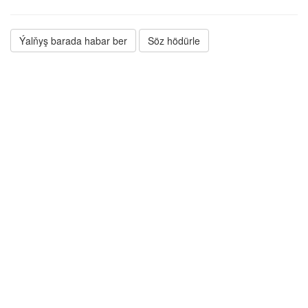
Ýalňyş barada habar ber
Söz hödürle