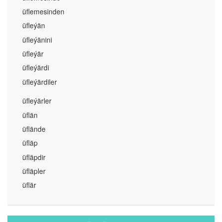
üflemesinden
üfleýän
üfleýänini
üfleýär
üfleýärdi
üfleýärdiler
üfleýärler
üflän
üflände
üfläp
üfläpdir
üfläpler
üflär