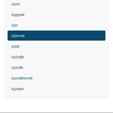
üçem
üçgyýak
üçin
üçlemek
üçlük
üçünjilik
üçürdik
üçürdiklemek
üçýaşar