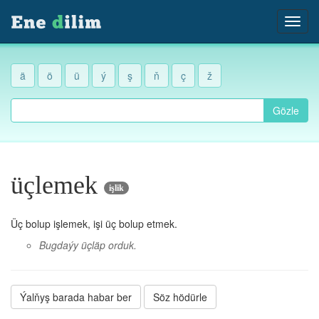
ä
ö
ü
ý
ş
ň
ç
ž
Gözle
üçlemek
işlik
Üç bolup işlemek, işi üç bolup etmek.
Bugdaýy üçläp orduk.
Ýalňyş barada habar ber
Söz hödürle