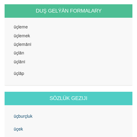
DUŞ GELÝÄN FORMALARY
üçleme
üçlemek
üçlemäni
üçlän
üçläni
üçläp
SÖZLÜK GEZIJI
üçburçluk
üçek