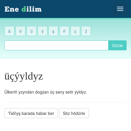
ä
ö
ü
ý
ş
ň
ç
ž
Gözle
üçýyldyz
Ülkeriň yzyndan dogýan üç sany setir ýyldyz.
Ýalňyş barada habar ber
Söz hödürle