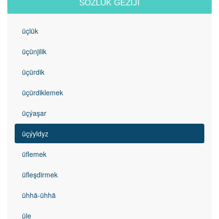
SÖZLÜK GEZIJI
üçlük
üçünjilik
üçürdik
üçürdiklemek
üçýaşar
üçýyldyz
üflemek
üfleşdirmek
ühhä-ühhä
üle