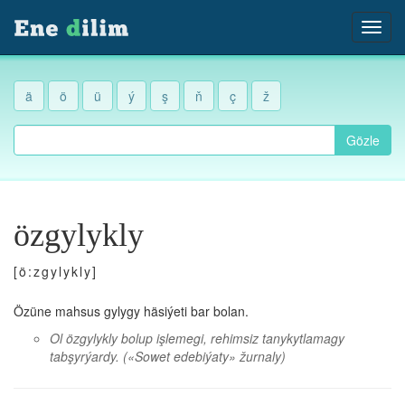
ä
ö
ü
ý
ş
ň
ç
ž
Gözle
özgylykly
[ö:zgylykly]
Özüne mahsus gylygy häsiýeti bar bolan.
Ol özgylykly bolup işlemegi, rehimsiz tanykytlamagy
tabşyrýardy.
(«Sowet edebiýaty» žurnaly)