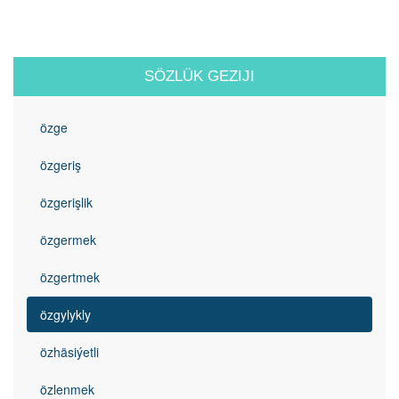
SÖZLÜK GEZIJI
özge
özgeriş
özgerişlik
özgermek
özgertmek
özgylykly
özhäsiýetli
özlenmek