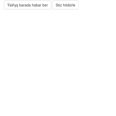
Ýalňyş barada habar ber
Söz hödürle