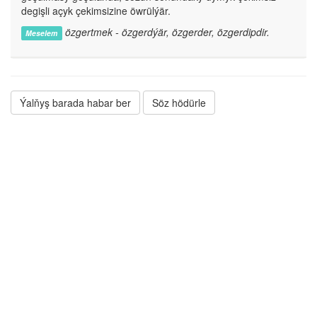
degişli açyk çekimsizine öwrülýär.
özgertmek - özgerdýär, özgerder, özgerdipdir.
Meselem
Ýalňyş barada habar ber
Söz hödürle