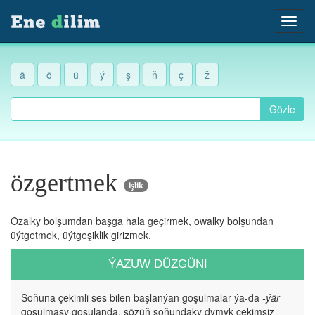
ä
ö
ü
ý
ş
ň
ç
ž
Gözle
özgertmek
işlik
Ozalky bolşumdan başga hala geçirmek, owalky bolşundan
üýtgetmek, üýtgeşiklik girizmek.
ÝAZUW DÜZGÜNI
Soňuna çekimli ses bilen başlanýan goşulmalar ýa-da
-ýär
goşulmasy goşulanda, sözüň soňundaky dymyk çekimsiz