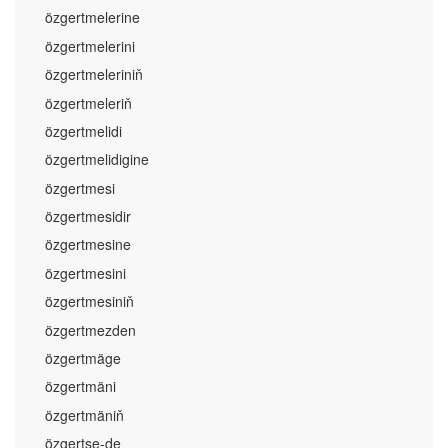
özgertmelerine
özgertmelerini
özgertmeleriniň
özgertmeleriň
özgertmelidi
özgertmelidigine
özgertmesi
özgertmesidir
özgertmesine
özgertmesini
özgertmesiniň
özgertmezden
özgertmäge
özgertmäni
özgertmäniň
özgertse-de