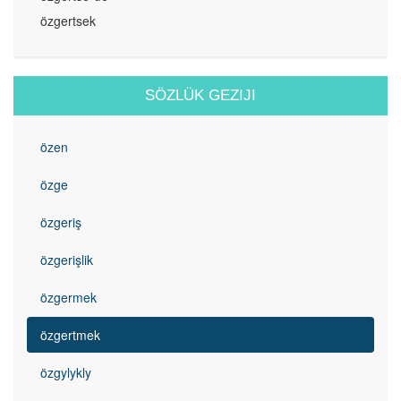
özgertsek
SÖZLÜK GEZIJI
özen
özge
özgeriş
özgerişlik
özgermek
özgertmek
özgylykly