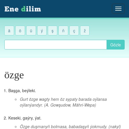
ä
ö
ü
ý
ş
ň
ç
ž
Gözle
özge
Başga, beýleki.
Gurt özge wagty hem öz sypaty barada oýlansa
oýlanýandyr.
(A. Gowşudow, Mähri-Wepa)
Keseki, gaýry, ýat.
Özge duşmanyň bolmasa, babadaşyň ýokmudy.
(nakyl)