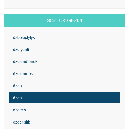
SÖZLÜK GEZIJI
özboluşlylyk
özdiýenli
özelendirmek
özelenmek
özen
özge
özgeriş
özgerişlik