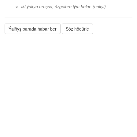
Iki ýakyn uruşsa, özgelere iým bolar.
(nakyl)
Ýalňyş barada habar ber
Söz hödürle