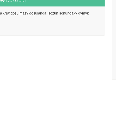
UW DÜZGÜNI
da
-rak
goşulmasy goşulanda, sözüň soňundaky dymyk