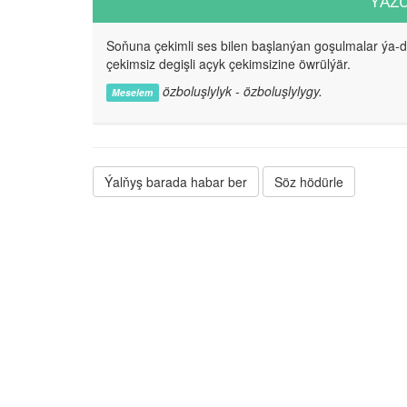
ÝAZ
Soňuna çekimli ses bilen başlanýan goşulmalar ýa-
çekimsiz degişli açyk çekimsizine öwrülýär.
özboluşlylyk - özboluşlylygy.
Meselem
Ýalňyş barada habar ber
Söz hödürle