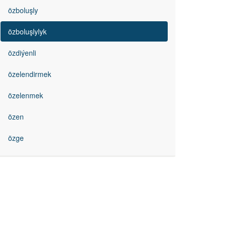
özboluşly
özboluşlylyk
özdiýenli
özelendirmek
özelenmek
özen
özge