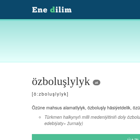
özboluşlylyk
at
[ö:zboluşlylyk]
Özüne mahsus alamatlylyk, özboluşly häsiýetdelik, öz
Türkmen halkynyň milli medeniýitiniň doly özbol
edebiýaty» žurnaly)