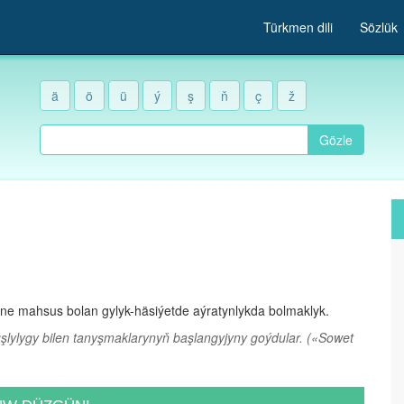
Türkmen dili
Sözlük
ä
ö
ü
ý
ş
ň
ç
ž
Gözle
üne mahsus bolan gylyk-häsiýetde aýratynlykda bolmaklyk.
uşlylygy bilen tanyşmaklarynyň başlangyjyny goýdular.
(«Sowet