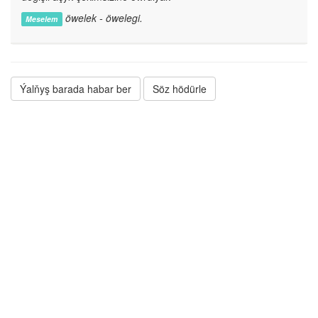
öwelek - öwelegi.
Meselem
Ýalňyş barada habar ber
Söz hödürle