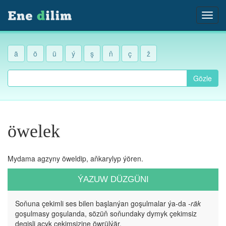
ä
ö
ü
ý
ş
ň
ç
ž
Gözle
öwelek
Mydama agzyny öweldip, aňkarylyp ýören.
ÝAZUW DÜZGÜNI
Soňuna çekimli ses bilen başlanýan goşulmalar ýa-da
-räk
goşulmasy goşulanda, sözüň soňundaky dymyk çekimsiz
degişli açyk çekimsizine öwrülýär.