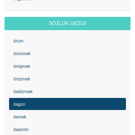
SÖZLÜK GEZIJI
örüm
örünmek
örüşmek
örüzmek
ösdürmek
ösgün
ösmek
össürim