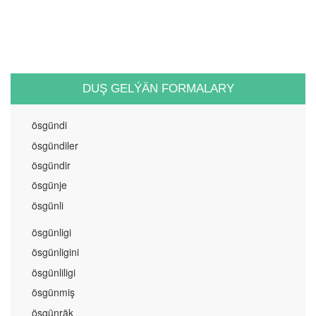
DUŞ GELÝÄN FORMALARY
ösgündi
ösgündiler
ösgündir
ösgünje
ösgünli
ösgünligi
ösgünligini
ösgünliligi
ösgünmiş
ösgünräk