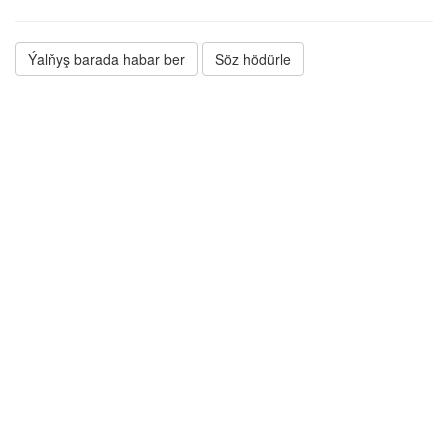
Ýalňyş barada habar ber
Söz hödürle