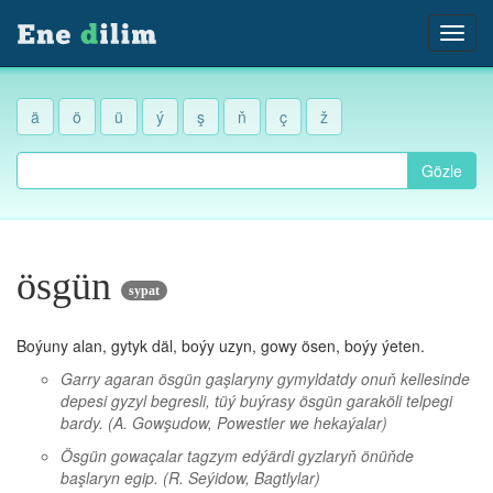
ä
ö
ü
ý
ş
ň
ç
ž
Gözle
ösgün
sypat
Boýuny alan, gytyk däl, boýy uzyn, gowy ösen, boýy ýeten.
Garry agaran ösgün gaşlaryny gymyldatdy onuň kellesinde
depesi gyzyl begresli, tüý buýrasy ösgün garaköli telpegi
bardy.
(A. Gowşudow, Powestler we hekaýalar)
Ösgün gowaçalar tagzym edýärdi gyzlaryň önüňde
başlaryn egip.
(R. Seýidow, Bagtlylar)