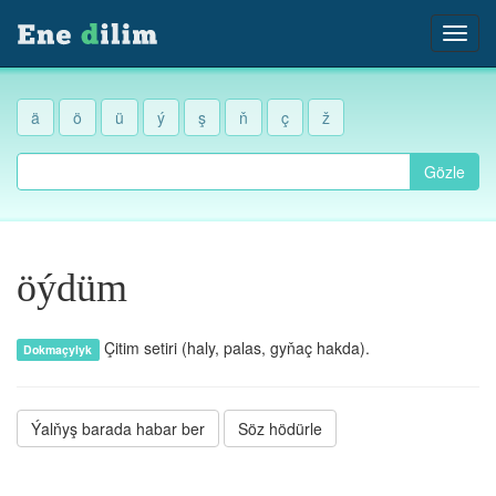
ä
ö
ü
ý
ş
ň
ç
ž
Gözle
öýdüm
Çitim setiri (haly, palas, gyňaç hakda).
Dokmaçylyk
Ýalňyş barada habar ber
Söz hödürle