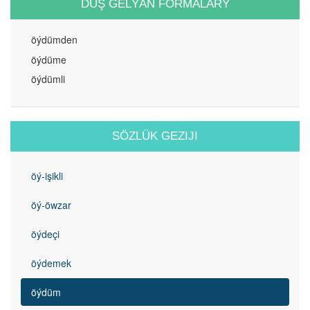
DUŞ GELÝÄN FORMALARY
öýdümden
öýdüme
öýdümli
SÖZLÜK GEZIJI
öý-işikli
öý-öwzar
öýdeçi
öýdemek
öýdüm