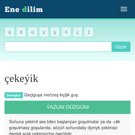
ä
ö
ü
ý
ş
ň
ç
ž
Gözle
çekeýik
Geçiguşa meňzeş kiçijik guş.
Zoologiýa
ÝAZUW DÜZGÜNI
Soňuna çekimli ses bilen başlanýan goşulmalar ýa-da
-räk
goşulmasy goşulanda, sözüň soňundaky dymyk çekimsiz
degişli açyk çekimsizine öwrülýär.