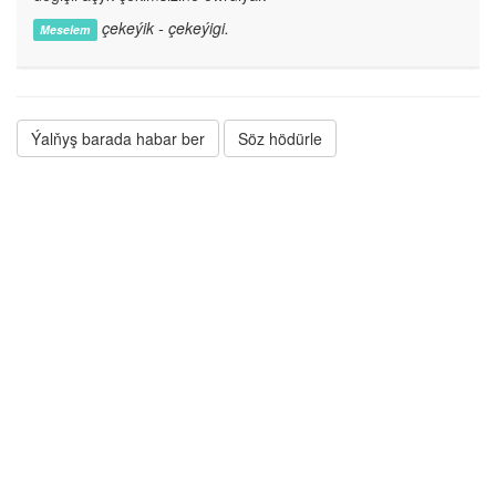
çekeýik - çekeýigi.
Meselem
Ýalňyş barada habar ber
Söz hödürle