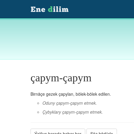
çapym-çapym
Birnäçe gezek çapylan, bölek-bölek edilen.
Oduny çapym-çapym etmek.
Çybyklary çapym-çapym etmek.
Ýalňyş barada habar ber
Söz hödürle