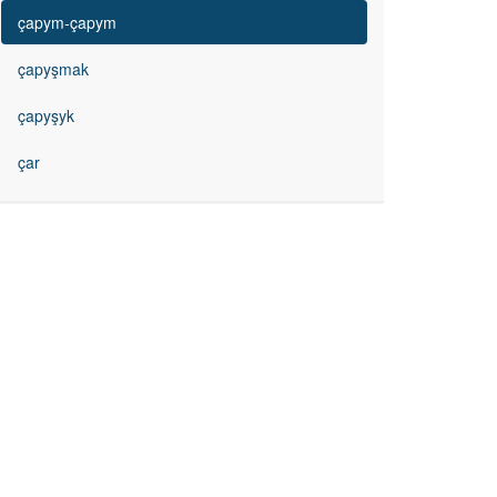
çapym-çapym
çapyşmak
çapyşyk
çar