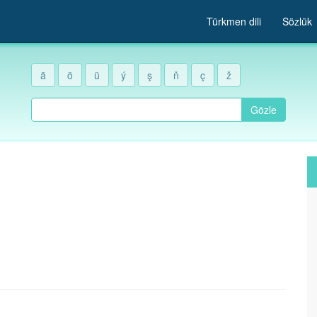
Türkmen dili
Sözlük
ä
ö
ü
ý
ş
ň
ç
ž
Gözle