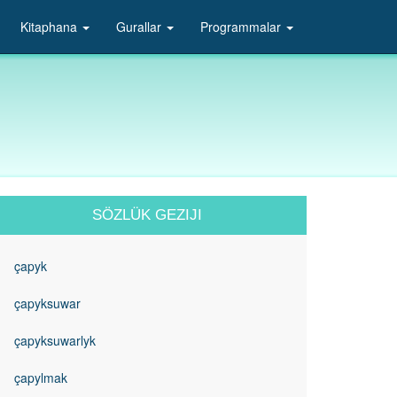
Kitaphana
Gurallar
Programmalar
SÖZLÜK GEZIJI
çapyk
çapyksuwar
çapyksuwarlyk
çapylmak