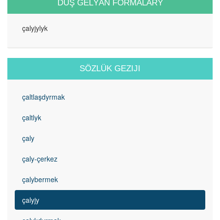
DUŞ GELÝÄN FORMALARY
çalyjylyk
SÖZLÜK GEZIJI
çaltlaşdyrmak
çaltlyk
çaly
çaly-çerkez
çalybermek
çalyjy