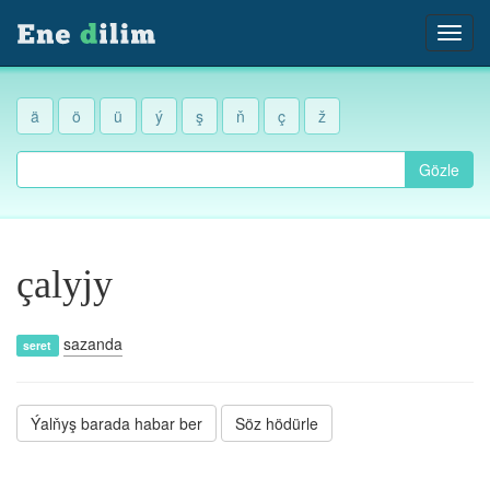
ä
ö
ü
ý
ş
ň
ç
ž
Gözle
çalyjy
sazanda
seret
Ýalňyş barada habar ber
Söz hödürle